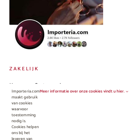
ZAKELIJK
Horeca en Gastronomie
Importeria.com
Meer informatie over onze cookies vindt u hier.
Vakhandel
maakt gebruik
van cookies
waarvoor
toestemming
nodig is.
Cookies helpen
ons bij het
leveren van