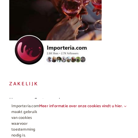
ZAKELIJK
Horeca en Gastronomie
Importeria.com
Meer informatie over onze cookies vindt u hier.
Vakhandel
maakt gebruik
van cookies
waarvoor
toestemming
nodig is.