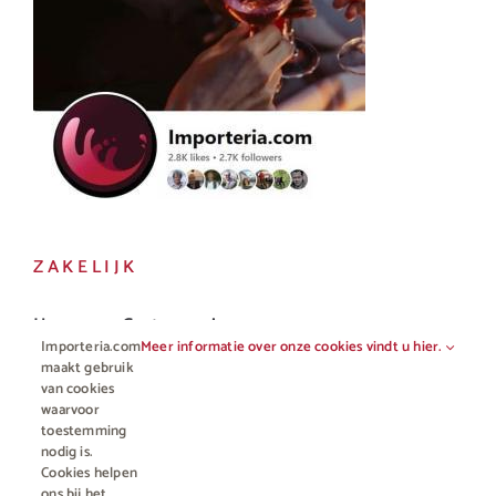
ZAKELIJK
Horeca en Gastronomie
Importeria.com
Meer informatie over onze cookies vindt u hier.
Vakhandel
maakt gebruik
van cookies
waarvoor
toestemming
nodig is.
Cookies helpen
ons bij het