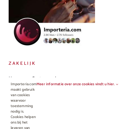
ZAKELIJK
Horeca en Gastronomie
Importeria.com
Meer informatie over onze cookies vindt u hier.
Vakhandel
maakt gebruik
van cookies
waarvoor
toestemming
nodig is.
Cookies helpen
ons bij het
leveren van