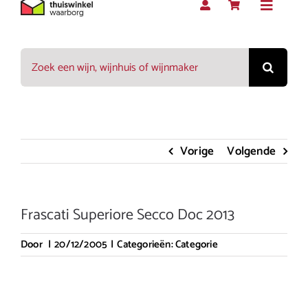
Toggle
Navigat
Zoeken
Rood
naar:
Wit
Vorige
Volgende
Rosé
Frascati Superiore Secco Doc 2013
Mousserend
Door
|
20/12/2005
|
Categorieën:
Categorie
Dessert