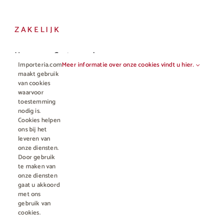
ZAKELIJK
Horeca en Gastronomie
Importeria.com
Meer informatie over onze cookies vindt u hier.
Vakhandel
maakt gebruik
van cookies
waarvoor
toestemming
nodig is.
Cookies helpen
ons bij het
leveren van
onze diensten.
Door gebruik
te maken van
onze diensten
gaat u akkoord
© Copyright 2012 - 2023 • All rights reserved |
Importeria B.V.
met ons
Kamer van Koophandel nummer 76959066
| * Alle prijzen zijn incl.
gebruik van
BTW en excl. €4,95 verzendkosten voor orders minder dan €50
cookies.