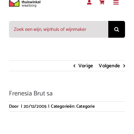
Toggle
Navigat
Zoeken
Rood
naar:
Wit
Vorige
Volgende
Rosé
Frenesia Brut sa
Mousserend
Door
|
20/12/2005
|
Categorieën:
Categorie
Dessert