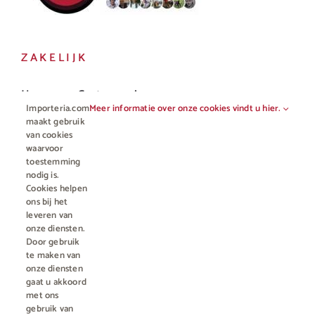
ZAKELIJK
Horeca en Gastronomie
Importeria.com
Meer informatie over onze cookies vindt u hier.
Vakhandel
maakt gebruik
van cookies
waarvoor
toestemming
nodig is.
Cookies helpen
ons bij het
leveren van
onze diensten.
Door gebruik
te maken van
onze diensten
gaat u akkoord
© Copyright 2012 - 2023 • All rights reserved |
Importeria B.V.
met ons
Kamer van Koophandel nummer 76959066
| * Alle prijzen zijn incl.
gebruik van
BTW en excl. €4,95 verzendkosten voor orders minder dan €50