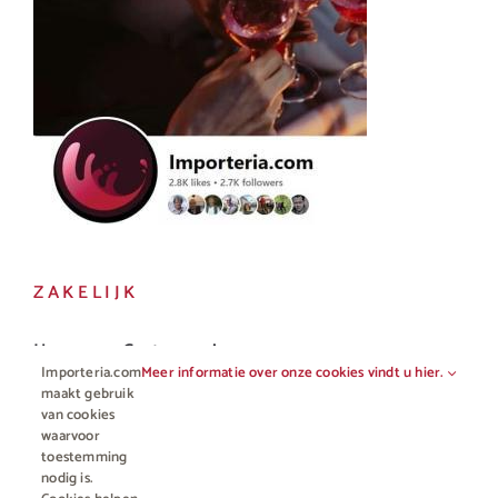
ZAKELIJK
Horeca en Gastronomie
Importeria.com
Meer informatie over onze cookies vindt u hier.
Vakhandel
maakt gebruik
van cookies
waarvoor
toestemming
nodig is.