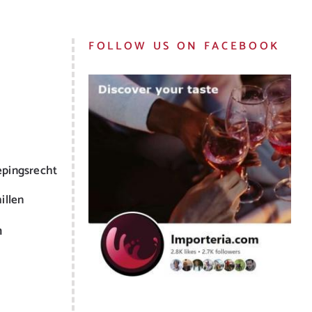
FOLLOW US ON FACEBOOK
epingsrecht
illen
m