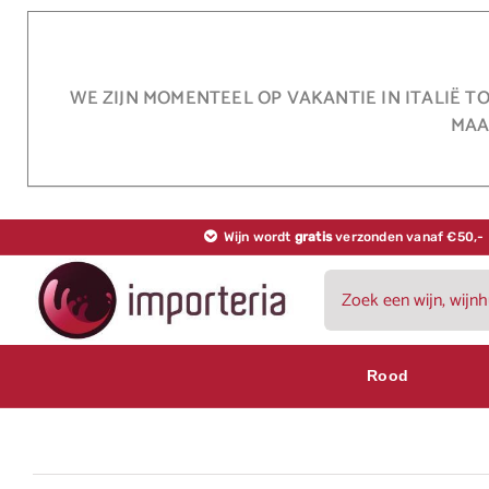
Ga
naar
inhoud
WE ZIJN MOMENTEEL OP VAKANTIE IN ITALIË T
MAA
Wijn wordt
gratis
verzonden vanaf €50,-
Zoeken
naar:
Rood