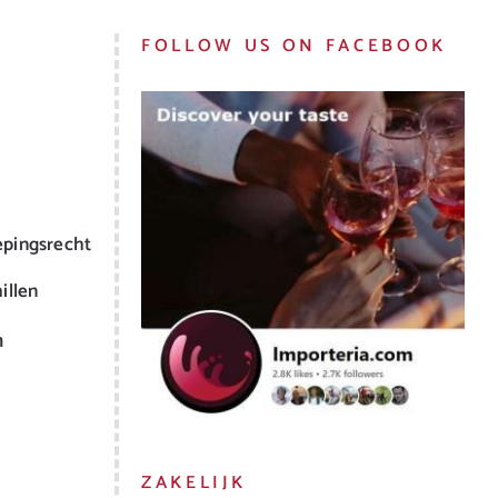
FOLLOW US ON FACEBOOK
epingsrecht
illen
m
ZAKELIJK