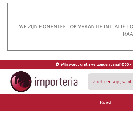
Ga
naar
inhoud
WE ZIJN MOMENTEEL OP VAKANTIE IN ITALIË T
MAA
Wijn wordt
gratis
verzonden vanaf €50,-
Zoeken
naar:
Rood