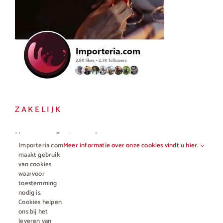
ZAKELIJK
Horeca en Gastronomie
Importeria.com
Meer informatie over onze cookies vindt u hier.
Vakhandel
maakt gebruik
van cookies
waarvoor
toestemming
nodig is.
Cookies helpen
ons bij het
leveren van