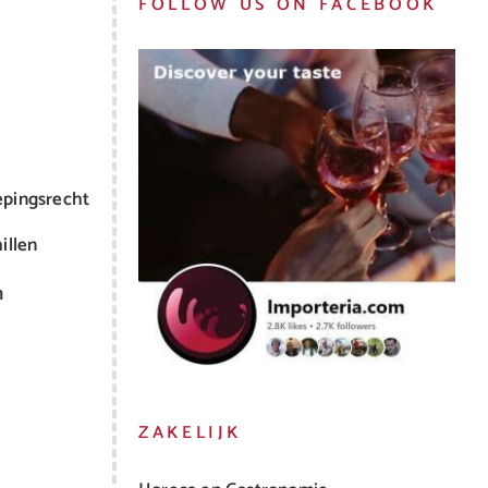
FOLLOW US ON FACEBOOK
epingsrecht
illen
m
ZAKELIJK