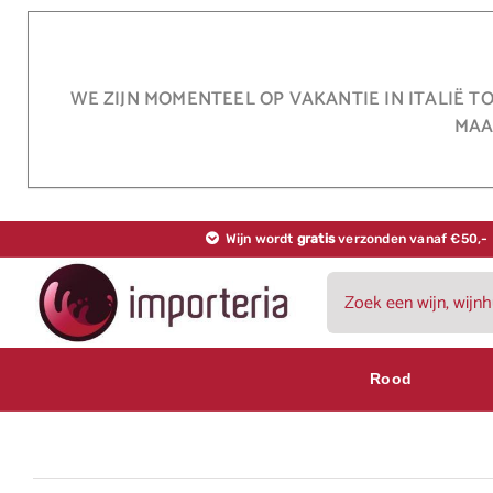
Ga
naar
inhoud
WE ZIJN MOMENTEEL OP VAKANTIE IN ITALIË T
MAA
Wijn wordt
gratis
verzonden vanaf €50,-
Zoeken
naar:
Rood