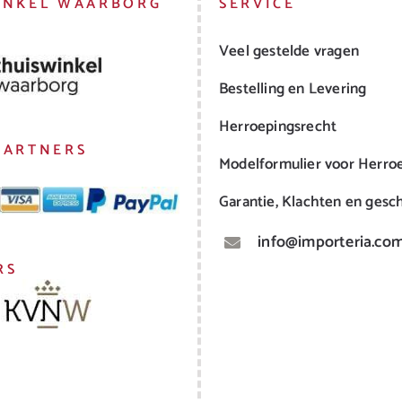
INKEL WAARBORG
SERVICE
Veel gestelde vragen
Bestelling en Levering
Herroepingsrecht
PARTNERS
Modelformulier voor Herro
Garantie, Klachten en gesch
info@importeria.co
RS