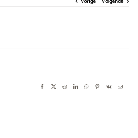
Vorige
Volgende
Facebook
X
Reddit
LinkedIn
WhatsApp
Pinterest
Vk
E-
mail