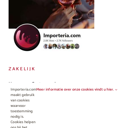
ZAKELIJK
Horeca en Gastronomie
Importeria.com
Meer informatie over onze cookies vindt u hier.
Vakhandel
maakt gebruik
van cookies
waarvoor
toestemming
nodig is.
Cookies helpen
ons bij het