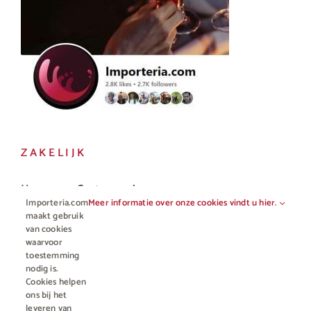
ZAKELIJK
Horeca en Gastronomie
Importeria.com
Meer informatie over onze cookies vindt u hier.
Vakhandel
maakt gebruik
van cookies
waarvoor
toestemming
nodig is.
Cookies helpen
ons bij het
leveren van