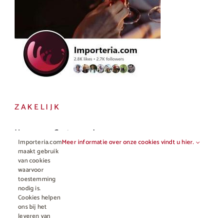
ZAKELIJK
Horeca en Gastronomie
Importeria.com
Meer informatie over onze cookies vindt u hier.
Vakhandel
maakt gebruik
van cookies
waarvoor
toestemming
nodig is.
Cookies helpen
ons bij het
leveren van