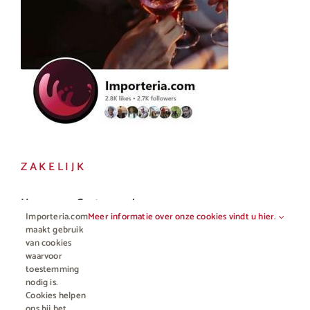
ZAKELIJK
Horeca en Gastronomie
Importeria.com
Meer informatie over onze cookies vindt u hier.
Vakhandel
maakt gebruik
van cookies
waarvoor
toestemming
nodig is.
Cookies helpen
ons bij het