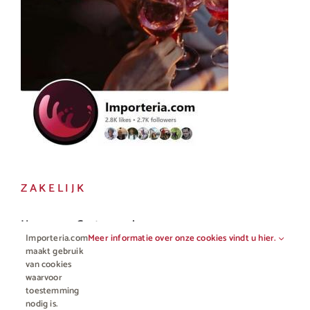
ZAKELIJK
Horeca en Gastronomie
Importeria.com
Meer informatie over onze cookies vindt u hier.
Vakhandel
maakt gebruik
van cookies
waarvoor
toestemming
nodig is.