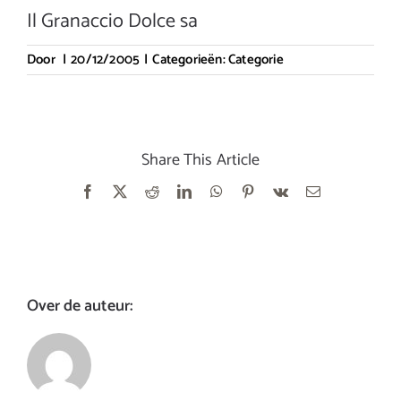
Il Granaccio Dolce sa
Door
|
20/12/2005
|
Categorieën:
Categorie
Share This Article
Facebook
X
Reddit
LinkedIn
WhatsApp
Pinterest
Vk
E-
mail
Over de auteur: