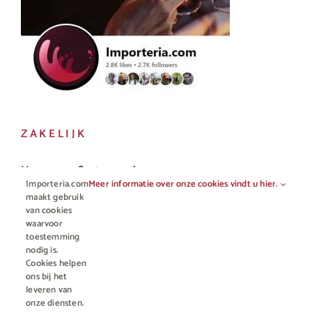
ZAKELIJK
Horeca en Gastronomie
Importeria.com
Meer informatie over onze cookies vindt u hier.
Vakhandel
maakt gebruik
van cookies
waarvoor
toestemming
nodig is.
Cookies helpen
ons bij het
leveren van
onze diensten.