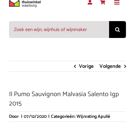
Toggle
Navigat
Zoeken
Rood
naar:
Wit
Vorige
Volgende
Rosé
Il Pumo Sauvignon Malvasia Salento Igp
Mousserend
2015
Door
|
07/12/2020
|
Categorieën:
Wijnrating Apulië
Dessert