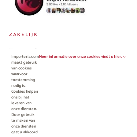
ZAKELIJK
Horeca en Gastronomie
Importeria.com
Meer informatie over onze cookies vindt u hier.
Vakhandel
maakt gebruik
van cookies
waarvoor
toestemming
nodig is.
Cookies helpen
ons bij het
leveren van
onze diensten.
Door gebruik
te maken van
onze diensten
gaat u akkoord
© Copyright 2012 - 2023 • All rights reserved |
Importeria B.V.