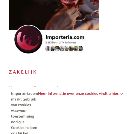
ZAKELIJK
Horeca en Gastronomie
Importeria.com
Meer informatie over onze cookies vindt u hier.
Vakhandel
maakt gebruik
van cookies
waarvoor
toestemming
nodig is.
Cookies helpen
ons bij het