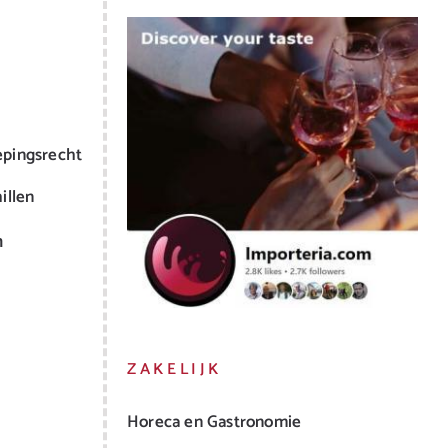
epingsrecht
illen
m
ZAKELIJK
Horeca en Gastronomie