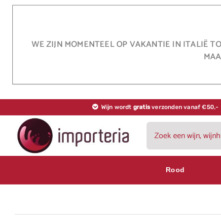
Ga
naar
inhoud
WE ZIJN MOMENTEEL OP VAKANTIE IN ITALIË T
MAA
Wijn wordt
gratis
verzonden vanaf €50,-
Zoeken
naar:
Rood