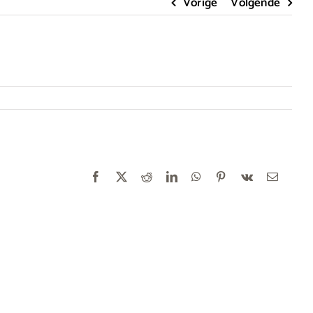
Vorige
Volgende
Facebook
X
Reddit
LinkedIn
WhatsApp
Pinterest
Vk
E-
mail