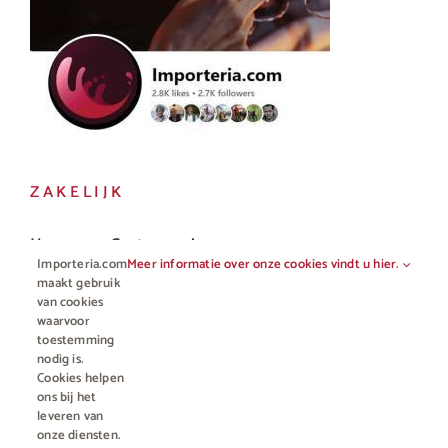
ZAKELIJK
Horeca en Gastronomie
Importeria.com
Meer informatie over onze cookies vindt u hier.
Vakhandel
maakt gebruik
van cookies
waarvoor
toestemming
nodig is.
Cookies helpen
ons bij het
leveren van
onze diensten.