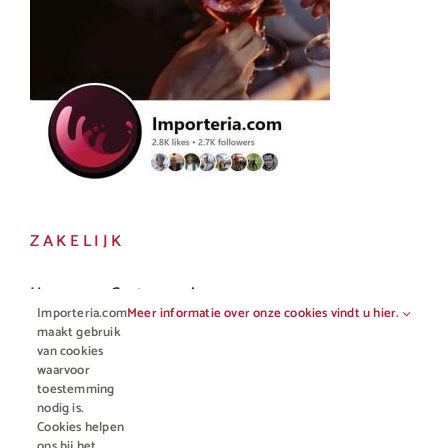
ZAKELIJK
Horeca en Gastronomie
Importeria.com
Meer informatie over onze cookies vindt u hier.
Vakhandel
maakt gebruik
van cookies
waarvoor
toestemming
nodig is.
Cookies helpen
ons bij het