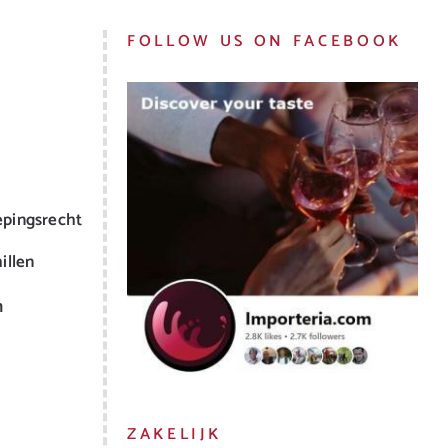
FOLLOW US ON FACEBOOK
epingsrecht
illen
m
ZAKELIJK