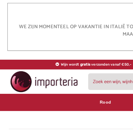
Ga
naar
inhoud
WE ZIJN MOMENTEEL OP VAKANTIE IN ITALIË T
MAA
Wijn wordt
gratis
verzonden vanaf €50,-
Zoeken
naar:
Rood