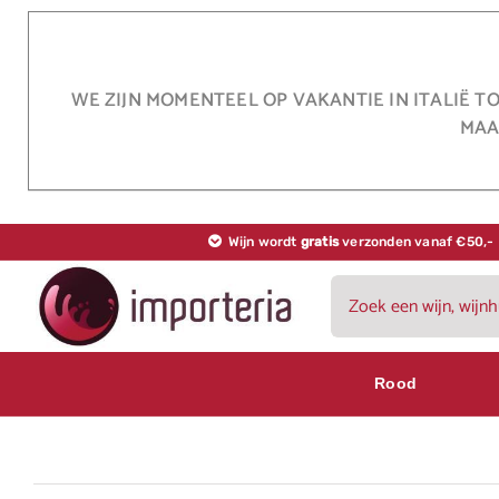
Ga
naar
inhoud
WE ZIJN MOMENTEEL OP VAKANTIE IN ITALIË T
MAA
Wijn wordt
gratis
verzonden vanaf €50,-
Zoeken
naar:
Rood