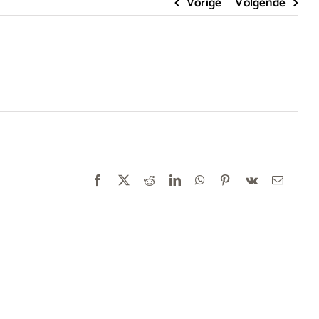
Vorige
Volgende
Facebook
X
Reddit
LinkedIn
WhatsApp
Pinterest
Vk
E-
mail