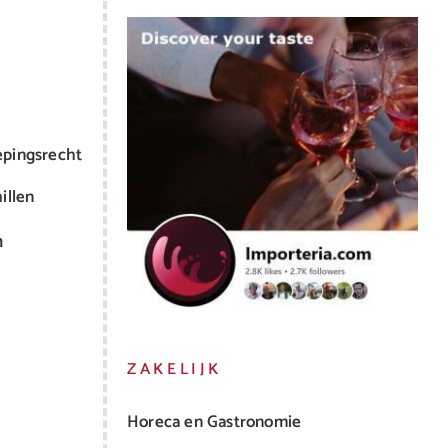
epingsrecht
illen
m
ZAKELIJK
Horeca en Gastronomie