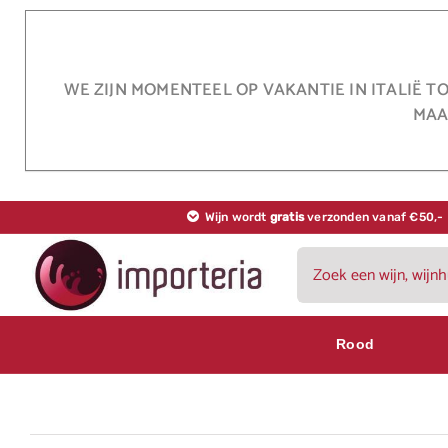
Ga
naar
inhoud
WE ZIJN MOMENTEEL OP VAKANTIE IN ITALIË T
MAA
Wijn wordt
gratis
verzonden vanaf €50,-
Zoeken
naar:
Rood