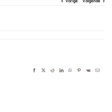
Vorige
Volgende
Facebook
X
Reddit
LinkedIn
WhatsApp
Pinterest
Vk
E-
mail