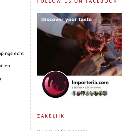
FOLLOW US ON FACEBOOK
epingsrecht
illen
m
ZAKELIJK