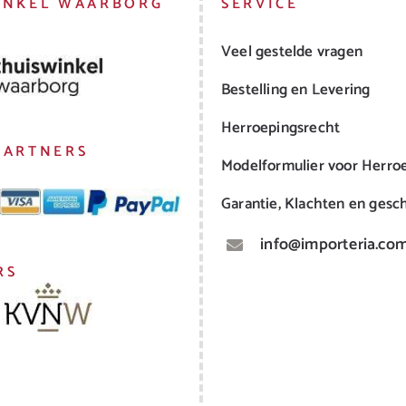
INKEL WAARBORG
SERVICE
Veel gestelde vragen
Bestelling en Levering
Herroepingsrecht
PARTNERS
Modelformulier voor Herro
Garantie, Klachten en gesch
info@importeria.co
RS