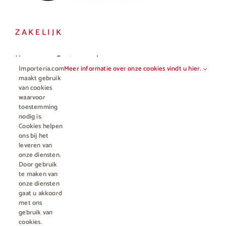
ZAKELIJK
Horeca en Gastronomie
Importeria.com
Meer informatie over onze cookies vindt u hier.
Vakhandel
maakt gebruik
van cookies
waarvoor
toestemming
nodig is.
Cookies helpen
ons bij het
leveren van
onze diensten.
Door gebruik
te maken van
onze diensten
gaat u akkoord
© Copyright 2012 - 2023 • All rights reserved |
Importeria B.V.
met ons
Kamer van Koophandel nummer 76959066
| * Alle prijzen zijn incl.
gebruik van
BTW en excl. €4,95 verzendkosten voor orders minder dan €50
cookies.