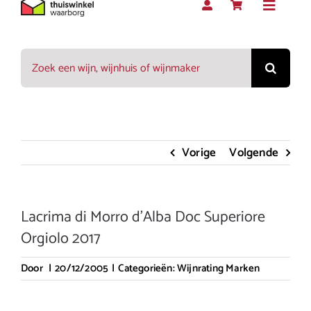
Toggle
Navigat
Zoeken
Rood
naar:
Wit
Vorige
Volgende
Rosé
Lacrima di Morro d’Alba Doc Superiore
Mousserend
Orgiolo 2017
Door
|
20/12/2005
|
Categorieën:
Wijnrating Marken
Dessert