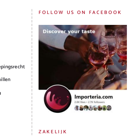
FOLLOW US ON FACEBOOK
epingsrecht
illen
m
ZAKELIJK