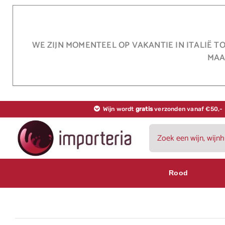
Ga
naar
inhoud
WE ZIJN MOMENTEEL OP VAKANTIE IN ITALIË T
MAA
Wijn wordt
gratis
verzonden vanaf €50,-
Zoeken
naar:
Rood