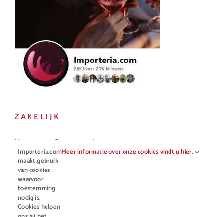
ZAKELIJK
Horeca en Gastronomie
Importeria.com
Meer informatie over onze cookies vindt u hier.
Vakhandel
maakt gebruik
van cookies
waarvoor
toestemming
nodig is.
Cookies helpen
ons bij het