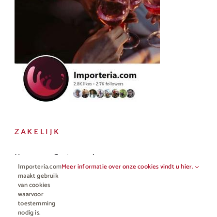
ZAKELIJK
Horeca en Gastronomie
Importeria.com
Meer informatie over onze cookies vindt u hier.
Vakhandel
maakt gebruik
van cookies
waarvoor
toestemming
nodig is.