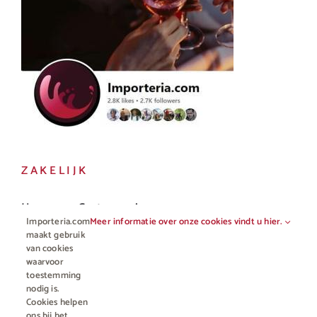
ZAKELIJK
Horeca en Gastronomie
Importeria.com
Meer informatie over onze cookies vindt u hier.
Vakhandel
maakt gebruik
van cookies
waarvoor
toestemming
nodig is.
Cookies helpen
ons bij het