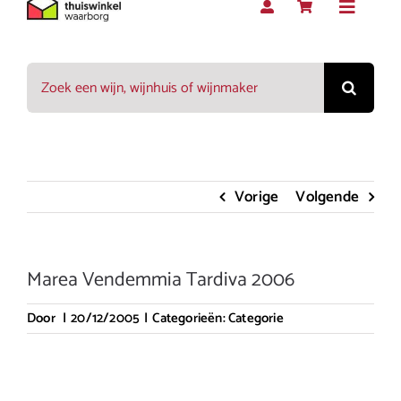
Toggle
Navigat
Zoeken
Rood
naar:
Wit
Vorige
Volgende
Rosé
Marea Vendemmia Tardiva 2006
Mousserend
Door
|
20/12/2005
|
Categorieën:
Categorie
Dessert