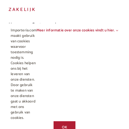
ZAKELIJK
Horeca en Gastronomie
Importeria.com
Meer informatie over onze cookies vindt u hier.
Vakhandel
maakt gebruik
van cookies
waarvoor
toestemming
nodig is.
Cookies helpen
ons bij het
leveren van
onze diensten.
Door gebruik
te maken van
onze diensten
gaat u akkoord
© Copyright 2012 - 2023 • All rights reserved |
Importeria B.V.
met ons
Kamer van Koophandel nummer 76959066
| * Alle prijzen zijn incl.
gebruik van
BTW en excl. €4,95 verzendkosten voor orders minder dan €50
cookies.
Geniet, maar drink met mate, geen 18? Geen alcohol.
Chat met ons
OK