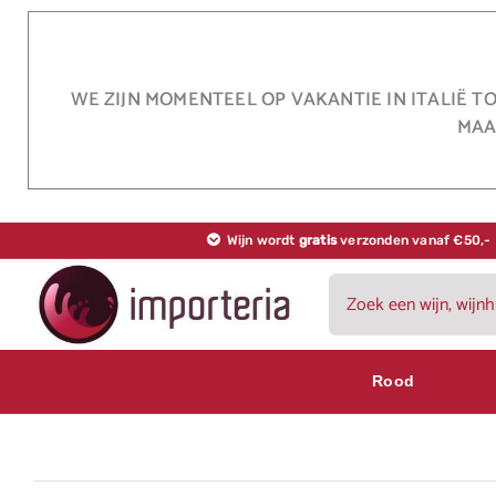
Ga
naar
inhoud
WE ZIJN MOMENTEEL OP VAKANTIE IN ITALIË T
MAA
Wijn wordt
gratis
verzonden vanaf €50,-
Zoeken
naar:
Rood