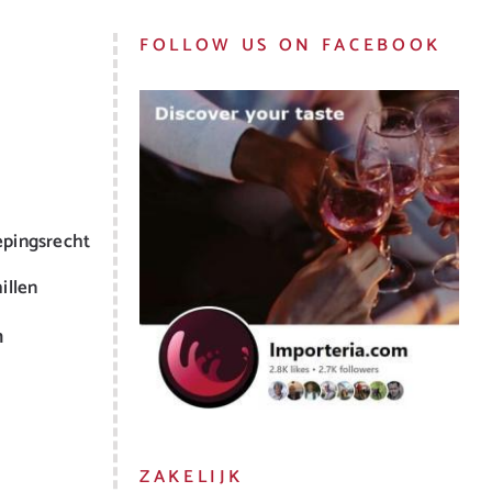
FOLLOW US ON FACEBOOK
epingsrecht
illen
m
ZAKELIJK