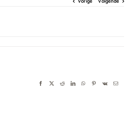
Vorige
Volgende
Facebook
X
Reddit
LinkedIn
WhatsApp
Pinterest
Vk
E-
mail