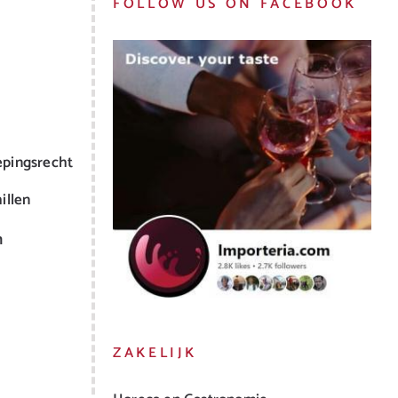
FOLLOW US ON FACEBOOK
epingsrecht
illen
m
ZAKELIJK