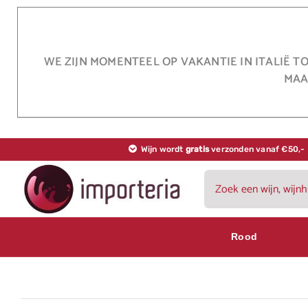
Ga
naar
inhoud
WE ZIJN MOMENTEEL OP VAKANTIE IN ITALIË T
MAA
Wijn wordt
gratis
verzonden vanaf €50,-
Zoeken
naar:
Rood