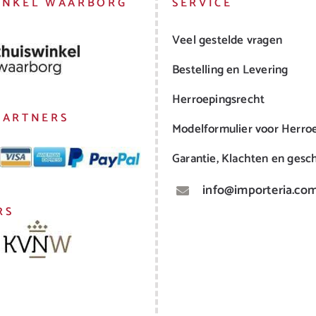
INKEL WAARBORG
SERVICE
Veel gestelde vragen
Bestelling en Levering
Herroepingsrecht
PARTNERS
Modelformulier voor Herro
Garantie, Klachten en gesch
info@importeria.co
RS