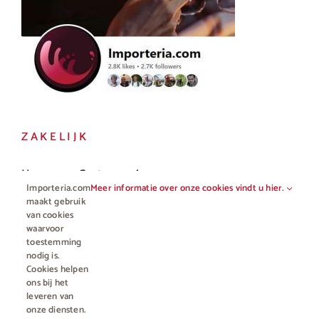
ZAKELIJK
Horeca en Gastronomie
Importeria.com
Meer informatie over onze cookies vindt u hier.
Vakhandel
maakt gebruik
van cookies
waarvoor
toestemming
nodig is.
Cookies helpen
ons bij het
leveren van
onze diensten.