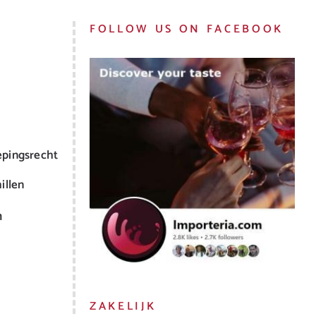
FOLLOW US ON FACEBOOK
epingsrecht
illen
m
ZAKELIJK