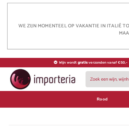
Ga
naar
inhoud
WE ZIJN MOMENTEEL OP VAKANTIE IN ITALIË T
MAA
Wijn wordt
gratis
verzonden vanaf €50,-
Zoeken
naar:
Rood