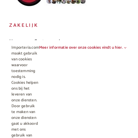
ZAKELIJK
Horeca en Gastronomie
Importeria.com
Meer informatie over onze cookies vindt u hier.
Vakhandel
maakt gebruik
van cookies
waarvoor
toestemming
nodig is.
Cookies helpen
ons bij het
leveren van
onze diensten.
Door gebruik
te maken van
onze diensten
gaat u akkoord
© Copyright 2012 - 2023 • All rights reserved |
Importeria B.V.
met ons
Kamer van Koophandel nummer 76959066
| * Alle prijzen zijn incl.
gebruik van
BTW en excl. €4,95 verzendkosten voor orders minder dan €50