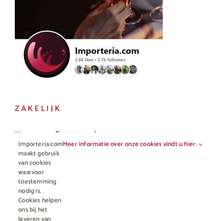
ZAKELIJK
Horeca en Gastronomie
Importeria.com
Meer informatie over onze cookies vindt u hier.
Vakhandel
maakt gebruik
van cookies
waarvoor
toestemming
nodig is.
Cookies helpen
ons bij het
leveren van