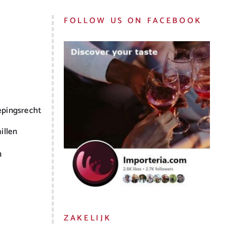
FOLLOW US ON FACEBOOK
epingsrecht
illen
m
ZAKELIJK