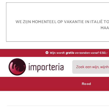
Ga
naar
inhoud
WE ZIJN MOMENTEEL OP VAKANTIE IN ITALIË T
MAA
Wijn wordt
gratis
verzonden vanaf €50,-
Zoeken
naar:
Rood