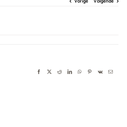
Vorige
Volgende
Facebook
X
Reddit
LinkedIn
WhatsApp
Pinterest
Vk
E-
mail