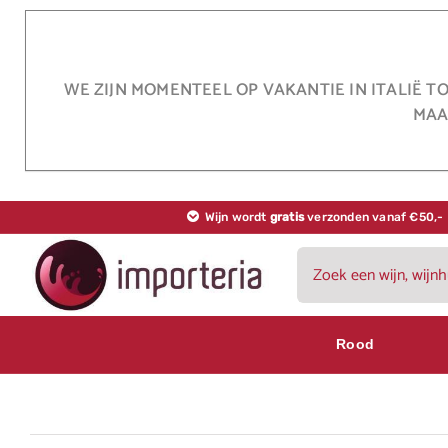
Ga
naar
inhoud
WE ZIJN MOMENTEEL OP VAKANTIE IN ITALIË T
MAA
Wijn wordt
gratis
verzonden vanaf €50,-
Zoeken
naar:
Rood