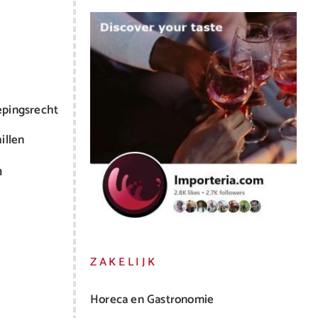
epingsrecht
illen
m
ZAKELIJK
Horeca en Gastronomie