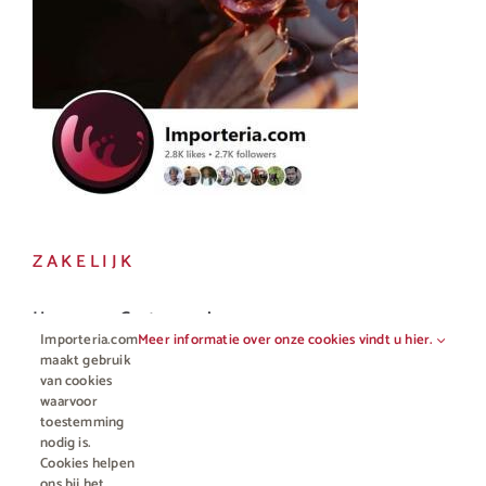
ZAKELIJK
Horeca en Gastronomie
Importeria.com
Meer informatie over onze cookies vindt u hier.
Vakhandel
maakt gebruik
van cookies
waarvoor
toestemming
nodig is.
Cookies helpen
ons bij het