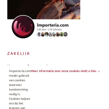
ZAKELIJK
Horeca en Gastronomie
Importeria.com
Meer informatie over onze cookies vindt u hier.
Vakhandel
maakt gebruik
van cookies
waarvoor
toestemming
nodig is.
Cookies helpen
ons bij het
leveren van