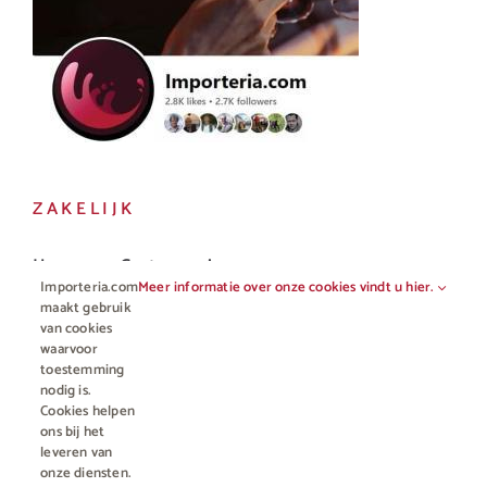
ZAKELIJK
Horeca en Gastronomie
Importeria.com
Meer informatie over onze cookies vindt u hier.
Vakhandel
maakt gebruik
van cookies
waarvoor
toestemming
nodig is.
Cookies helpen
ons bij het
leveren van
onze diensten.