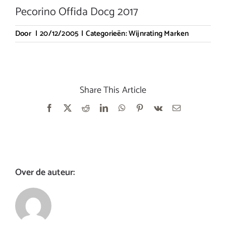
Pecorino Offida Docg 2017
Door
|
20/12/2005
|
Categorieën:
Wijnrating Marken
Share This Article
Facebook
X
Reddit
LinkedIn
WhatsApp
Pinterest
Vk
E-
mail
Over de auteur: