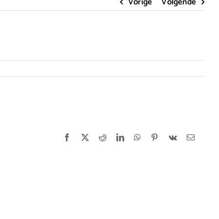
Vorige
Volgende
Facebook
X
Reddit
LinkedIn
WhatsApp
Pinterest
Vk
E-
mail