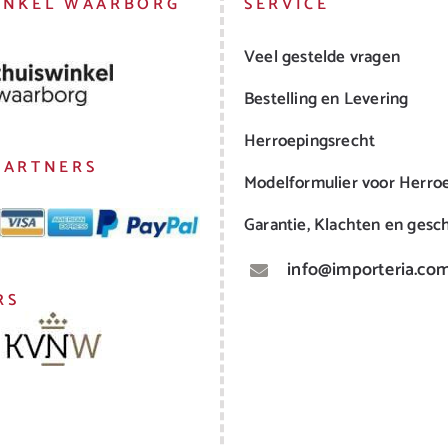
INKEL WAARBORG
SERVICE
Veel gestelde vragen
Bestelling en Levering
Herroepingsrecht
PARTNERS
Modelformulier voor Herro
Garantie, Klachten en gesch
info@importeria.co
RS