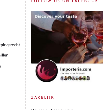
FOLLOW US ON FACEBOOK
epingsrecht
illen
m
ZAKELIJK