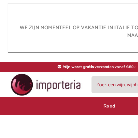
Ga
naar
inhoud
WE ZIJN MOMENTEEL OP VAKANTIE IN ITALIË T
MAA
Wijn wordt
gratis
verzonden vanaf €50,-
Zoeken
naar:
Rood