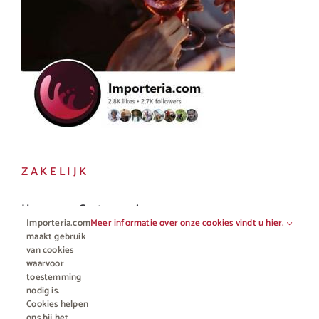
ZAKELIJK
Horeca en Gastronomie
Importeria.com
Meer informatie over onze cookies vindt u hier.
Vakhandel
maakt gebruik
van cookies
waarvoor
toestemming
nodig is.
Cookies helpen
ons bij het