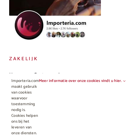
ZAKELIJK
Horeca en Gastronomie
Importeria.com
Meer informatie over onze cookies vindt u hier.
Vakhandel
maakt gebruik
van cookies
waarvoor
toestemming
nodig is.
Cookies helpen
ons bij het
leveren van
onze diensten.