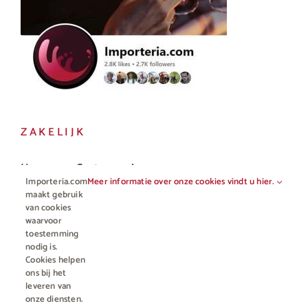
ZAKELIJK
Horeca en Gastronomie
Importeria.com
Meer informatie over onze cookies vindt u hier.
Vakhandel
maakt gebruik
van cookies
waarvoor
toestemming
nodig is.
Cookies helpen
ons bij het
leveren van
onze diensten.