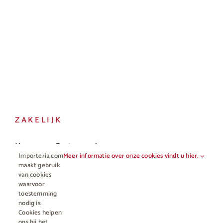
ZAKELIJK
Horeca en Gastronomie
Importeria.com
Meer informatie over onze cookies vindt u hier.
Vakhandel
maakt gebruik
van cookies
waarvoor
toestemming
nodig is.
Cookies helpen
ons bij het