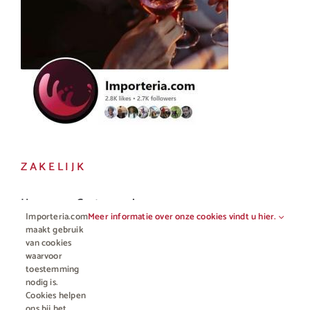
ZAKELIJK
Horeca en Gastronomie
Importeria.com
Meer informatie over onze cookies vindt u hier.
Vakhandel
maakt gebruik
van cookies
waarvoor
toestemming
nodig is.
Cookies helpen
ons bij het