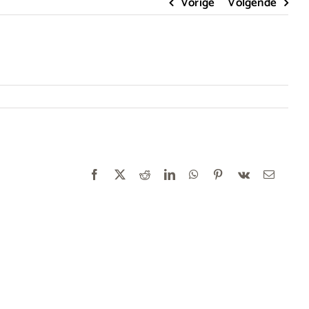
Vorige
Volgende
Facebook
X
Reddit
LinkedIn
WhatsApp
Pinterest
Vk
E-
mail