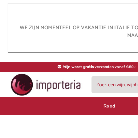
Ga
naar
inhoud
WE ZIJN MOMENTEEL OP VAKANTIE IN ITALIË T
MAA
Wijn wordt
gratis
verzonden vanaf €50,-
Zoeken
naar:
Rood