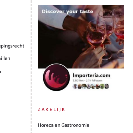
epingsrecht
illen
m
ZAKELIJK
Horeca en Gastronomie