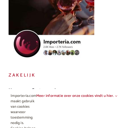
ZAKELIJK
Horeca en Gastronomie
Importeria.com
Meer informatie over onze cookies vindt u hier.
Vakhandel
maakt gebruik
van cookies
waarvoor
toestemming
nodig is.